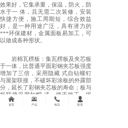
效果好，它集承重，保温，防火，防
水于一 体，且无需二次装修，安装
快捷方便，施工周期短，综合效益
好，是一种用途广泛，具有潜力的
***环保建材，金属面板易加工，可
以做成各种形状。
岩棉瓦楞板：集瓦楞板及夹芯板
于一体，比普通平面彩钢夹芯板强度
增加了三倍，采用隐藏 式自钻螺钉
与屋架联接，不破坏彩涂板的外露部
分，延长了彩钢夹芯板的寿命；板与
板联接采用扣帽 式，便于施工，提
낀
뀵
끅
넙
高功效，特点不易渗水。
首页
产品
电话
联系
【适用范围】