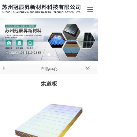
끀
ꅂ
产品中心
烘道板