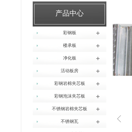
产品中心
彩钢板
楼承板
净化板
活动板房
彩钢岩棉夹芯板
彩钢泡沫夹芯板
不锈钢岩棉夹芯板
ꁆ
不锈钢瓦