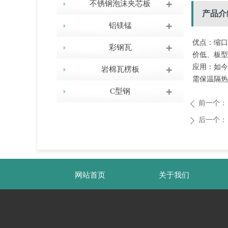
不锈钢泡沫夹芯板
产品介
铝镁锰
优点：缩口
彩钢瓦
价低、板型
应用：如今
岩棉瓦楞板
需保温隔热
C型钢
前一个：
ꄴ
后一个：
ꄲ
网站首页
关于我们