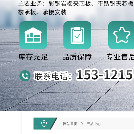
网站首页
ꄲ
产品中心