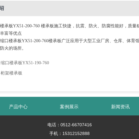
绍
楼承板YX51-200-760 楼承板施工快捷，抗震、防火、防腐性能好
丰富等优点
缩口楼承板YX51-200-760楼承板广泛应用于大型工业厂房、仓库、
防火的场所。
缩口楼承板YX51-190-760
桁架楼承板
产品中心
案例展示
新闻资讯
电话：0512-66707416
手机：15312152888