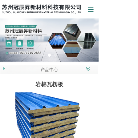
끀
ꅂ
产品中心
岩棉瓦楞板